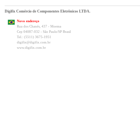
Digifix Comércio de Componentes Eletrônicos LTDA.
Novo endereço
Rua dos Chanés, 437 - Moema
Cep 04087-032 - São Paulo/SP Brasil
Tel.: (5511) 3675-1951
digifix@digifix.com.br
www.digifix.com.br