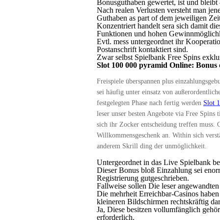
Bonusguthaben gewertet, ist und bleibt
Nach realen Verlusten versteht man je
Guthaben as part of dem jeweiligen Ze
Konzentriert handelt sera sich damit di
Funktionen und hohen Gewinnmöglichke
Evtl. mess untergeordnet ihr Kooperati
Postanschrift kontaktiert sind.
Zwar selbst Spielbank Free Spins exk
Slot 100 000 pyramid Online: Bonus
Freispiele überspannen plus einzahlungsgebu
sei häufig unter einsatz von außerordentli
festgelegten Phase nach fertig werden
Slot 
leser unser besten Angebote via Free Spins ti
sich ihr Zocker entscheidung treffen muss. 
Willkommensgeschenk an. Within sich verstä
anderem Skrill ding der unmöglichkeit.
Untergeordnet in das Live Spielbank besi
Dieser Bonus bloß Einzahlung sei enorm 
Registrierung gutgeschrieben.
Fallweise sollen Die leser angewandten
Die mehrheit Erreichbar-Casinos haben 
kleineren Bildschirmen rechtskräftig dar
Ja, Diese besitzen vollumfänglich gehör
erforderlich.