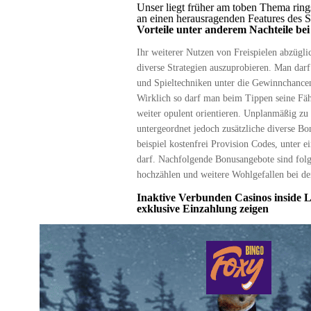
Unser liegt früher am toben Thema rin
an einen herausragenden Features des S
Vorteile unter anderem Nachteile bei
Ihr weiterer Nutzen von Freispielen abzügli
diverse Strategien auszuprobieren. Man dar
und Spieltechniken unter die Gewinnchancen
Wirklich so darf man beim Tippen seine Fäh
weiter opulent orientieren. Unplanmäßig zu
untergeordnet jedoch zusätzliche diverse B
beispiel kostenfrei Provision Codes, unter 
darf. Nachfolgende Bonusangebote sind fol
hochzählen und weitere Wohlgefallen bei de
Inaktive Verbunden Casinos inside L
exklusive Einzahlung zeigen