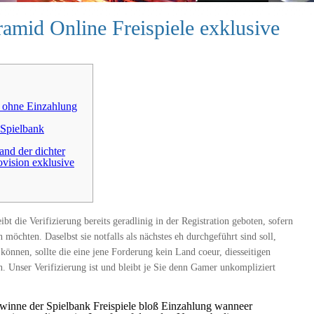
amid Online Freispiele exklusive
 ohne Einzahlung
 Spielbank
and der dichter
vision exklusive
ibt die Verifizierung bereits geradlinig in der Registration geboten, sofern
 möchten. Daselbst sie notfalls als nächstes eh durchgeführt sind soll,
önnen, sollte die eine jene Forderung kein Land coeur, diesseitigen
en.
Unser Verifizierung ist und bleibt je Sie denn Gamer unkompliziert
ewinne der Spielbank Freispiele bloß Einzahlung wanneer