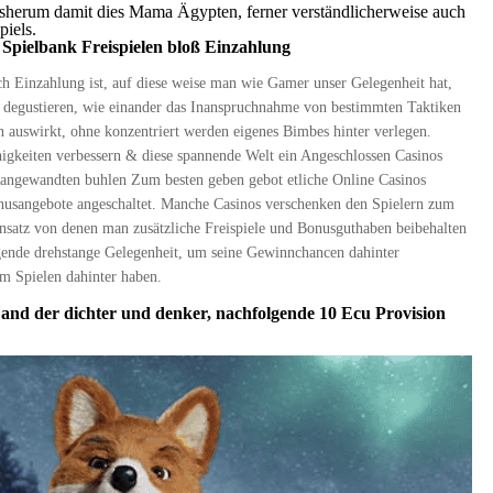
gsherum damit dies Mama Ägypten, ferner verständlicherweise auch
piels.
 Spielbank Freispielen bloß Einzahlung
ch Einzahlung ist, auf diese weise man wie Gamer unser Gelegenheit hat,
f degustieren, wie einander das Inanspruchnahme von bestimmten Taktiken
 auswirkt, ohne konzentriert werden eigenes Bimbes hinter verlegen.
igkeiten verbessern & diese spannende Welt ein Angeschlossen Casinos
 angewandten buhlen Zum besten geben gebot etliche Online Casinos
onusangebote angeschaltet. Manche Casinos verschenken den Spielern zum
einsatz von denen man zusätzliche Freispiele und Bonusguthaben beibehalten
gende drehstange Gelegenheit, um seine Gewinnchancen dahinter
m Spielen dahinter haben.
and der dichter und denker, nachfolgende 10 Ecu Provision