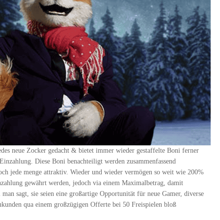
edes neue Zocker gedacht & bietet immer wieder gestaffelte Boni ferner
e Einzahlung. Diese Boni benachteiligt werden zusammenfassend
doch jede menge attraktiv. Wieder und wieder vermögen so weit wie 200%
inzahlung gewährt werden, jedoch via einem Maximalbetrag, damit
man sagt, sie seien eine großartige Opportunität für neue Gamer, diverse
ukunden qua einem großzügigen Offerte bei 50 Freispielen bloß